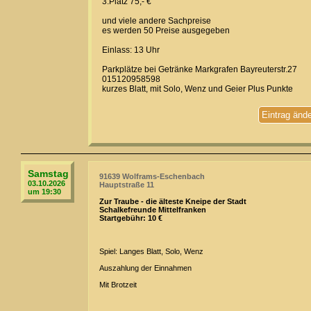
3.Platz 75,- €
und viele andere Sachpreise
es werden 50 Preise ausgegeben
Einlass: 13 Uhr
Parkplätze bei Getränke Markgrafen Bayreuterstr.27
015120958598
kurzes Blatt, mit Solo, Wenz und Geier Plus Punkte
Eintrag änd
Samstag
91639 Wolframs-Eschenbach
03.10.2026
Hauptstraße 11
um 19:30
Zur Traube - die älteste Kneipe der Stadt
Schalkefreunde Mittelfranken
Startgebühr: 10 €
Spiel: Langes Blatt, Solo, Wenz
Auszahlung der Einnahmen
Mit Brotzeit