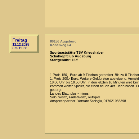
Freitag
86156 Augsburg
12.12.2025
Kobelweg 64
um 19:00
Sportgaststätte TSV Kriegshaber
Schafkopfclub Augsburg
Startgebühr: 15 €
1.Preis 150,- Euro ab 9 Tischen garantiert. Bis zu 8 Tische
1. Preis 200,- Euro. Weitere Geldpreise absteigend. Anmeld
18.00 Uhr bis 18.50 Uhr. In den letzten 10 Minuten wird kei
kommen weiter Spieler, die einen neuen 4er Tisch bilden. Fü
gesorgt.
Langes Blatt, plus - minus
Solo, Wenz, Farb-Wenz, Rufspiel
Ansprechpartner: Yervant Sarioglu, 017621056398