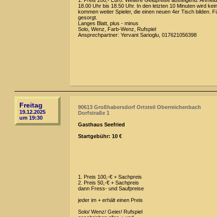
1. Preis 200,- Euro. Weitere Geldpreise absteigend. Anmeld
18.00 Uhr bis 18.50 Uhr. In den letzten 10 Minuten wird kei
kommen weiter Spieler, die einen neuen 4er Tisch bilden. Fü
gesorgt.
Langes Blatt, plus - minus
Solo, Wenz, Farb-Wenz, Rufspiel
Ansprechpartner: Yervant Sarioglu, 017621056398
Freitag
90613 Großhabersdorf Ortsteil Oberreichenbach
19.12.2025
Dorfstraße 1
um 19:30
Gasthaus Seefried
Startgebühr: 10 €
1. Preis 100,-€ + Sachpreis
2. Preis 50,-€ + Sachpreis
dann Fress- und Saufpreise
jeder im + erhält einen Preis
Solo/ Wenz/ Geier/ Rufspiel