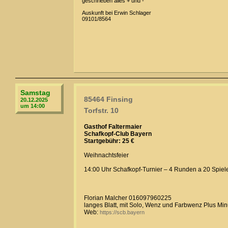
geschrieben alles + und -
Auskunft bei Erwin Schlager
09101/8564
Samstag
85464 Finsing
20.12.2025
um 14:00
Torfstr. 10
Gasthof Faltermaier
Schafkopf-Club Bayern
Startgebühr: 25 €
Weihnachtsfeier
14:00 Uhr Schafkopf-Turnier – 4 Runden a 20 Spiele 
Florian Malcher 016097960225
langes Blatt, mit Solo, Wenz und Farbwenz Plus Mi
Web:
https://scb.bayern