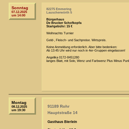
Sonntag
82275 Emmering
07.12.2025
Lauscherwörth 5
um 14:00
Bürgerhaus
De Brucker Schofkopfa
Startgebühr: 15 €
Weihnachts Turnier
Geld-, Fleisch- und Sachpreise. Wirtspreis.
Keine Anmeldung erforderlich. Aber bitte bedenken:
Ab 13:45 Uhr wird nur noch in 4er-Gruppen eingelassen!
Angelika 0172-8451280
langes Blatt, mit Solo, Wenz und Farbwenz Plus Minus Pun
Montag
91189 Rohr
08.12.2025
um 19:30
Hauptstraße 14
Gasthaus Bierlein