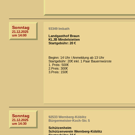
Sonntag
93349 Imbath
21.12.2025
um 14:00
Landgasthof Braun
KLJB Mindelstetten
Startgebühr: 20 €
Beginn: 14 Uhr / Anmeldung ab 13 Uhr
Startgebühr: 20€ inkl. 1 Paar Bauernwürste
1. Preis: 500€
2.Preis: 300€
3.Preis: 150€
Sonntag
92533 Wernberg-Köblitz
21.12.2025
Bürgermeister-Koch-Str. 5
um 14:30
Schützenheim
Schützenverein Wernberg-Köblitz