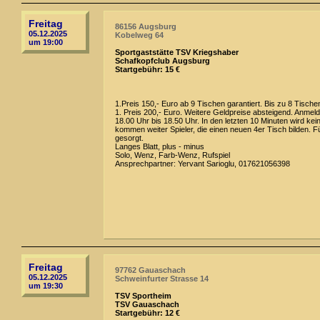
Freitag
86156 Augsburg
05.12.2025
Kobelweg 64
um 19:00
Sportgaststätte TSV Kriegshaber
Schafkopfclub Augsburg
Startgebühr: 15 €
1.Preis 150,- Euro ab 9 Tischen garantiert. Bis zu 8 Tische
1. Preis 200,- Euro. Weitere Geldpreise absteigend. Anmeld
18.00 Uhr bis 18.50 Uhr. In den letzten 10 Minuten wird kei
kommen weiter Spieler, die einen neuen 4er Tisch bilden. Fü
gesorgt.
Langes Blatt, plus - minus
Solo, Wenz, Farb-Wenz, Rufspiel
Ansprechpartner: Yervant Sarioglu, 017621056398
Freitag
97762 Gauaschach
05.12.2025
Schweinfurter Strasse 14
um 19:30
TSV Sportheim
TSV Gauaschach
Startgebühr: 12 €