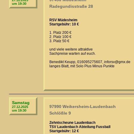
27.12.2025
um 19:30
Radegundisstraße 28
RSV Müdesheim
Startgebühr: 10 €
1. Platz 200 €
2. Platz 100 €
3. Platz 50 €
und viele weitere attraktive
Sachpreise warten auf euch.
Benedikt Keupp, 016095275607, inforsv@gmx.de
langes Blatt, mit Solo Plus Minus Punkte
Samstag
97990 Weikersheim-Laudenbach
27.12.2025
um 19:30
Schlößle 9
Zehntscheune Laudenbach
TSV Laudenbach Abteilung Fussball
Startgebühr: 12 €