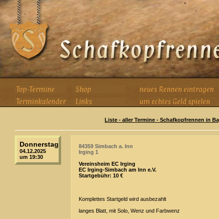
Liste - aller Termine - Schafkopfrennen in B
Donnerstag
84359 Simbach a. Inn
04.12.2025
Irging 1
um 19:30
Vereinsheim EC Irging
EC Irging-Simbach am Inn e.V.
Startgebühr: 10 €
Komplettes Startgeld wird ausbezahlt
langes Blatt, mit Solo, Wenz und Farbwenz