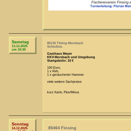
Samstag
85135 Titting-Morsbach
13.12.2025
Schloßstr.
um 19:30
Gasthaus Meyer
KKV-Morsbach und Umgebung
Startgebühr: 10 €
100 Euro,
1 x Reh,
1 x geräucherter Hammer
viele weitere Sachpreise
kurz Karte, Plus/Minus
Sonntag
85464 Finsing
14.12.2025