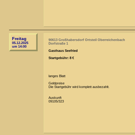
Freitag
90613 Großhabersdorf Ortsteil Oberreichenbach
05.12.2025
Dorfstraße 1
um 14:00
Gasthaus Seefried
Startgebühr: 8 €
langes Blatt
Geldpreise
Die Startgebühr wird komplett ausbezahlt.
Auskunft
09105/323