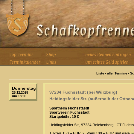
Liste - aller Termine - 
Donnerstag
97234 Fuchsstadt (bei Würzburg)
25.12.2025
um 18:00
Heidingsfelder Str. (außerhalb der Ortsch
Sportheim Fuchsstasdt
Sportverein Fuchsstadt
Startgebühr: 10 €
Heidingsfelder Str., 97234 Reichenberg - OT Fuchss
1. Preis 150,-- EUR, 2. Preis 100,-- EUR und viele 