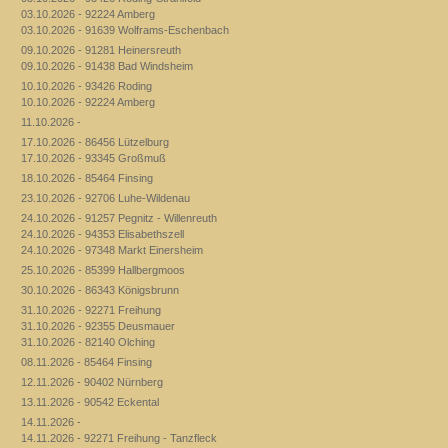
03.10.2026 - 92224 Amberg
03.10.2026 - 91639 Wolframs-Eschenbach
09.10.2026 - 91281 Heinersreuth
09.10.2026 - 91438 Bad Windsheim
10.10.2026 - 93426 Roding
10.10.2026 - 92224 Amberg
11.10.2026 -
17.10.2026 - 86456 Lützelburg
17.10.2026 - 93345 Großmuß
18.10.2026 - 85464 Finsing
23.10.2026 - 92706 Luhe-Wildenau
24.10.2026 - 91257 Pegnitz - Willenreuth
24.10.2026 - 94353 Elisabethszell
24.10.2026 - 97348 Markt Einersheim
25.10.2026 - 85399 Hallbergmoos
30.10.2026 - 86343 Königsbrunn
31.10.2026 - 92271 Freihung
31.10.2026 - 92355 Deusmauer
31.10.2026 - 82140 Olching
08.11.2026 - 85464 Finsing
12.11.2026 - 90402 Nürnberg
13.11.2026 - 90542 Eckental
14.11.2026 -
14.11.2026 - 92271 Freihung - Tanzfleck