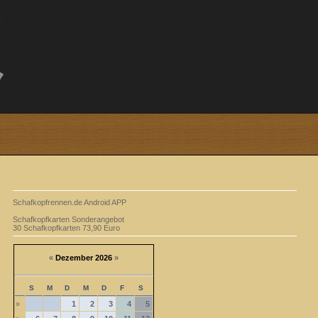
Schafkopfrennen.de Android APP
Schafkopfkarten Sonderangebot
30 Schafkopfkarten 73,90 Euro
«
Dezember 2026
»
S
M
D
M
D
F
S
»
1
2
3
4
5