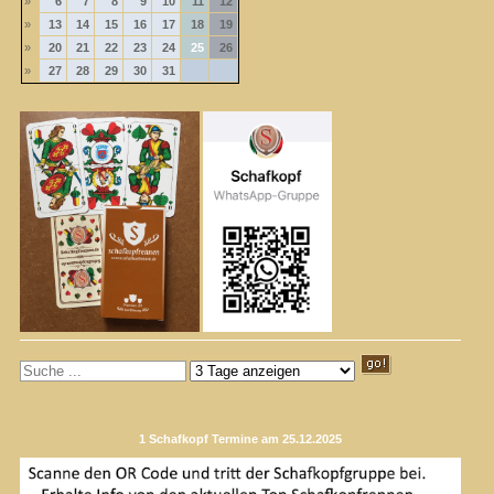
»
6
7
8
9
10
11
12
»
13
14
15
16
17
18
19
»
20
21
22
23
24
25
26
»
27
28
29
30
31
1 Schafkopf Termine am 25.12.2025