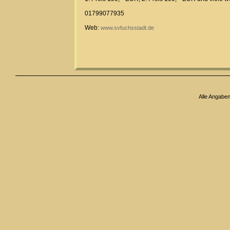
01799077935
Web:
www.svfuchsstadt.de
Alle Angabe