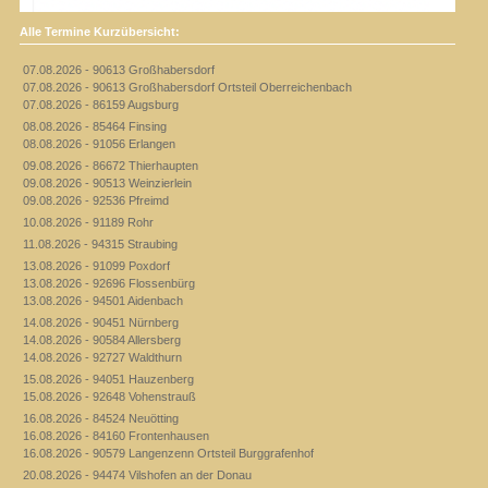
Alle Termine Kurzübersicht:
07.08.2026 - 90613 Großhabersdorf
07.08.2026 - 90613 Großhabersdorf Ortsteil Oberreichenbach
07.08.2026 - 86159 Augsburg
08.08.2026 - 85464 Finsing
08.08.2026 - 91056 Erlangen
09.08.2026 - 86672 Thierhaupten
09.08.2026 - 90513 Weinzierlein
09.08.2026 - 92536 Pfreimd
10.08.2026 - 91189 Rohr
11.08.2026 - 94315 Straubing
13.08.2026 - 91099 Poxdorf
13.08.2026 - 92696 Flossenbürg
13.08.2026 - 94501 Aidenbach
14.08.2026 - 90451 Nürnberg
14.08.2026 - 90584 Allersberg
14.08.2026 - 92727 Waldthurn
15.08.2026 - 94051 Hauzenberg
15.08.2026 - 92648 Vohenstrauß
16.08.2026 - 84524 Neuötting
16.08.2026 - 84160 Frontenhausen
16.08.2026 - 90579 Langenzenn Ortsteil Burggrafenhof
20.08.2026 - 94474 Vilshofen an der Donau