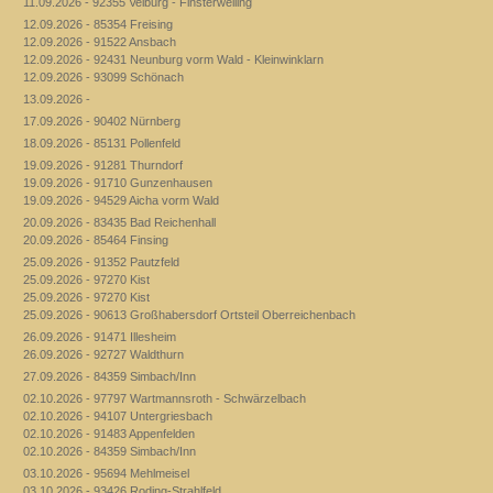
11.09.2026 - 92355 Velburg - Finsterweiling
12.09.2026 - 85354 Freising
12.09.2026 - 91522 Ansbach
12.09.2026 - 92431 Neunburg vorm Wald - Kleinwinklarn
12.09.2026 - 93099 Schönach
13.09.2026 -
17.09.2026 - 90402 Nürnberg
18.09.2026 - 85131 Pollenfeld
19.09.2026 - 91281 Thurndorf
19.09.2026 - 91710 Gunzenhausen
19.09.2026 - 94529 Aicha vorm Wald
20.09.2026 - 83435 Bad Reichenhall
20.09.2026 - 85464 Finsing
25.09.2026 - 91352 Pautzfeld
25.09.2026 - 97270 Kist
25.09.2026 - 97270 Kist
25.09.2026 - 90613 Großhabersdorf Ortsteil Oberreichenbach
26.09.2026 - 91471 Illesheim
26.09.2026 - 92727 Waldthurn
27.09.2026 - 84359 Simbach/Inn
02.10.2026 - 97797 Wartmannsroth - Schwärzelbach
02.10.2026 - 94107 Untergriesbach
02.10.2026 - 91483 Appenfelden
02.10.2026 - 84359 Simbach/Inn
03.10.2026 - 95694 Mehlmeisel
03.10.2026 - 93426 Roding-Strahlfeld