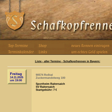
Liste - aller Termine - Schafkopfrennen in Bayern:
Freitag
90574 Roßtal
14.11.2025
Zuckermandelweg 100
um 19:00
Sportheim Raitersaich
SV Raitersaich
Startgebühr: 7 €