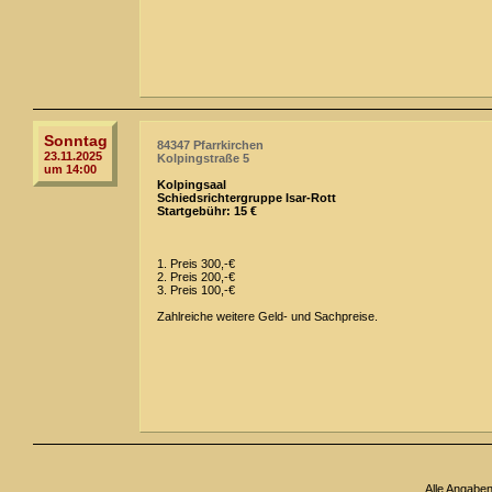
Sonntag
84347 Pfarrkirchen
23.11.2025
Kolpingstraße 5
um 14:00
Kolpingsaal
Schiedsrichtergruppe Isar-Rott
Startgebühr: 15 €
1. Preis 300,-€
2. Preis 200,-€
3. Preis 100,-€
Zahlreiche weitere Geld- und Sachpreise.
Alle Angabe