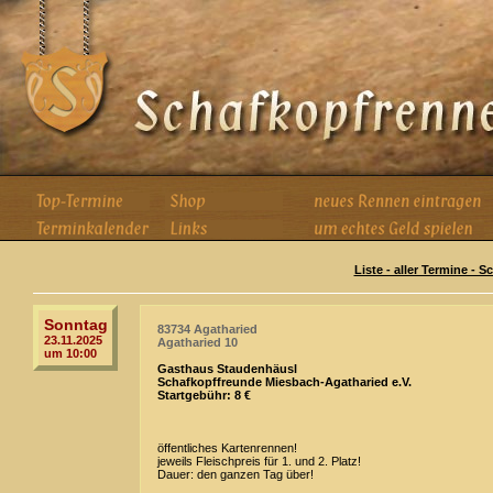
Liste - aller Termine - 
Sonntag
83734 Agatharied
23.11.2025
Agatharied 10
um 10:00
Gasthaus Staudenhäusl
Schafkopffreunde Miesbach-Agatharied e.V.
Startgebühr: 8 €
öffentliches Kartenrennen!
jeweils Fleischpreis für 1. und 2. Platz!
Dauer: den ganzen Tag über!