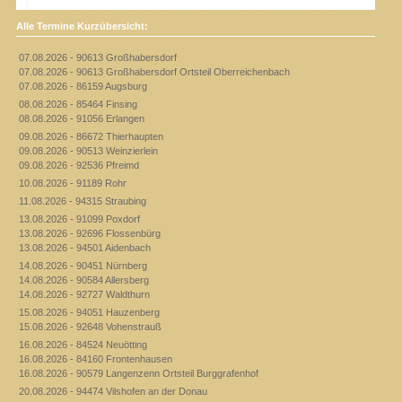
Alle Termine Kurzübersicht:
07.08.2026 - 90613 Großhabersdorf
07.08.2026 - 90613 Großhabersdorf Ortsteil Oberreichenbach
07.08.2026 - 86159 Augsburg
08.08.2026 - 85464 Finsing
08.08.2026 - 91056 Erlangen
09.08.2026 - 86672 Thierhaupten
09.08.2026 - 90513 Weinzierlein
09.08.2026 - 92536 Pfreimd
10.08.2026 - 91189 Rohr
11.08.2026 - 94315 Straubing
13.08.2026 - 91099 Poxdorf
13.08.2026 - 92696 Flossenbürg
13.08.2026 - 94501 Aidenbach
14.08.2026 - 90451 Nürnberg
14.08.2026 - 90584 Allersberg
14.08.2026 - 92727 Waldthurn
15.08.2026 - 94051 Hauzenberg
15.08.2026 - 92648 Vohenstrauß
16.08.2026 - 84524 Neuötting
16.08.2026 - 84160 Frontenhausen
16.08.2026 - 90579 Langenzenn Ortsteil Burggrafenhof
20.08.2026 - 94474 Vilshofen an der Donau