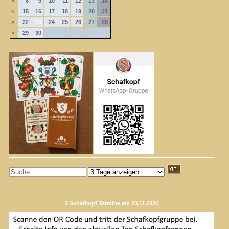
»
8
9
10
11
12
13
14
»
15
16
17
18
19
20
21
»
22
23
24
25
26
27
28
»
29
30
2 Schafkopf Termine am 23.11.2025