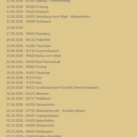
11.09.2026 - 92355 Velburg - Finsterweiling
12.09.2026 - 85354 Freising
12.09.2026 - 91522 Ansbach
12.09.2026 - 92431 Neunburg vorm Wald - Kleinwinklarn
12.09.2026 - 93099 Schönach
13.09.2026 -
17.09.2026 - 90402 Nürnberg
18.09.2026 - 85131 Pollenfeld
19.09.2026 - 91281 Thurndorf
19.09.2026 - 91710 Gunzenhausen
19.09.2026 - 94529 Aicha vorm Wald
20.09.2026 - 83435 Bad Reichenhall
20.09.2026 - 85464 Finsing
25.09.2026 - 91352 Pautzfeld
25.09.2026 - 97270 Kist
25.09.2026 - 97270 Kist
25.09.2026 - 90613 Großhabersdorf Ortsteil Oberreichenbach
26.09.2026 - 91471 Illesheim
26.09.2026 - 92727 Waldthurn
27.09.2026 - 84359 Simbach/Inn
02.10.2026 - 97797 Wartmannsroth - Schwärzelbach
02.10.2026 - 94107 Untergriesbach
02.10.2026 - 91483 Appenfelden
02.10.2026 - 84359 Simbach/Inn
03.10.2026 - 95694 Mehlmeisel
03.10.2026 - 93426 Roding-Strahlfeld