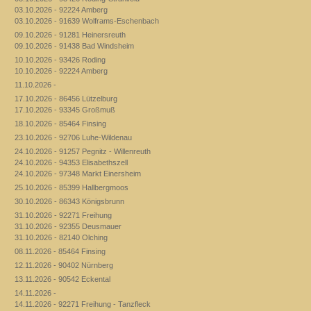
03.10.2026 - 92224 Amberg
03.10.2026 - 91639 Wolframs-Eschenbach
09.10.2026 - 91281 Heinersreuth
09.10.2026 - 91438 Bad Windsheim
10.10.2026 - 93426 Roding
10.10.2026 - 92224 Amberg
11.10.2026 -
17.10.2026 - 86456 Lützelburg
17.10.2026 - 93345 Großmuß
18.10.2026 - 85464 Finsing
23.10.2026 - 92706 Luhe-Wildenau
24.10.2026 - 91257 Pegnitz - Willenreuth
24.10.2026 - 94353 Elisabethszell
24.10.2026 - 97348 Markt Einersheim
25.10.2026 - 85399 Hallbergmoos
30.10.2026 - 86343 Königsbrunn
31.10.2026 - 92271 Freihung
31.10.2026 - 92355 Deusmauer
31.10.2026 - 82140 Olching
08.11.2026 - 85464 Finsing
12.11.2026 - 90402 Nürnberg
13.11.2026 - 90542 Eckental
14.11.2026 -
14.11.2026 - 92271 Freihung - Tanzfleck