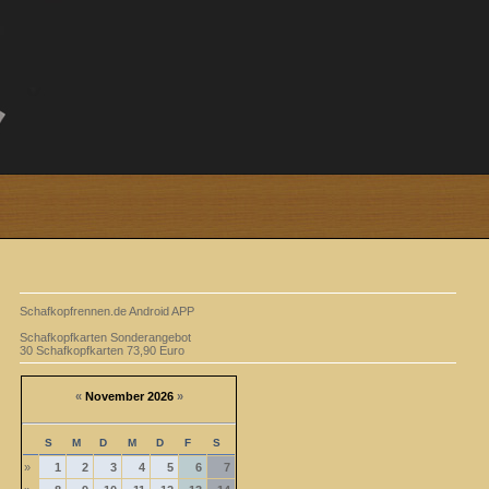
Schafkopfrennen.de Android APP
Schafkopfkarten Sonderangebot
30 Schafkopfkarten 73,90 Euro
«
November 2026
»
S
M
D
M
D
F
S
»
1
2
3
4
5
6
7