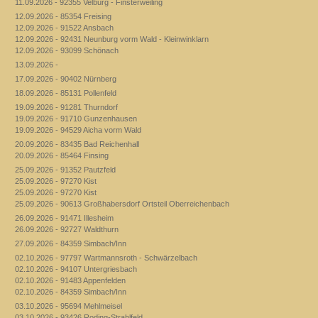
11.09.2026 - 92355 Velburg - Finsterweiling
12.09.2026 - 85354 Freising
12.09.2026 - 91522 Ansbach
12.09.2026 - 92431 Neunburg vorm Wald - Kleinwinklarn
12.09.2026 - 93099 Schönach
13.09.2026 -
17.09.2026 - 90402 Nürnberg
18.09.2026 - 85131 Pollenfeld
19.09.2026 - 91281 Thurndorf
19.09.2026 - 91710 Gunzenhausen
19.09.2026 - 94529 Aicha vorm Wald
20.09.2026 - 83435 Bad Reichenhall
20.09.2026 - 85464 Finsing
25.09.2026 - 91352 Pautzfeld
25.09.2026 - 97270 Kist
25.09.2026 - 97270 Kist
25.09.2026 - 90613 Großhabersdorf Ortsteil Oberreichenbach
26.09.2026 - 91471 Illesheim
26.09.2026 - 92727 Waldthurn
27.09.2026 - 84359 Simbach/Inn
02.10.2026 - 97797 Wartmannsroth - Schwärzelbach
02.10.2026 - 94107 Untergriesbach
02.10.2026 - 91483 Appenfelden
02.10.2026 - 84359 Simbach/Inn
03.10.2026 - 95694 Mehlmeisel
03.10.2026 - 93426 Roding-Strahlfeld