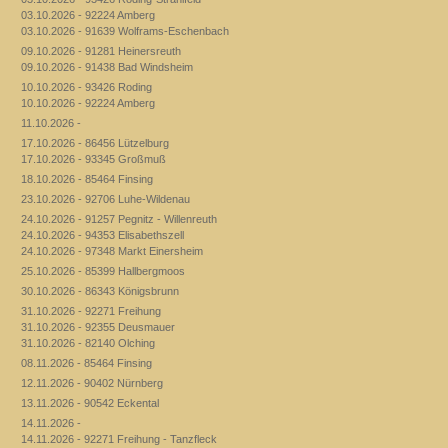
03.10.2026 - 92224 Amberg
03.10.2026 - 91639 Wolframs-Eschenbach
09.10.2026 - 91281 Heinersreuth
09.10.2026 - 91438 Bad Windsheim
10.10.2026 - 93426 Roding
10.10.2026 - 92224 Amberg
11.10.2026 -
17.10.2026 - 86456 Lützelburg
17.10.2026 - 93345 Großmuß
18.10.2026 - 85464 Finsing
23.10.2026 - 92706 Luhe-Wildenau
24.10.2026 - 91257 Pegnitz - Willenreuth
24.10.2026 - 94353 Elisabethszell
24.10.2026 - 97348 Markt Einersheim
25.10.2026 - 85399 Hallbergmoos
30.10.2026 - 86343 Königsbrunn
31.10.2026 - 92271 Freihung
31.10.2026 - 92355 Deusmauer
31.10.2026 - 82140 Olching
08.11.2026 - 85464 Finsing
12.11.2026 - 90402 Nürnberg
13.11.2026 - 90542 Eckental
14.11.2026 -
14.11.2026 - 92271 Freihung - Tanzfleck