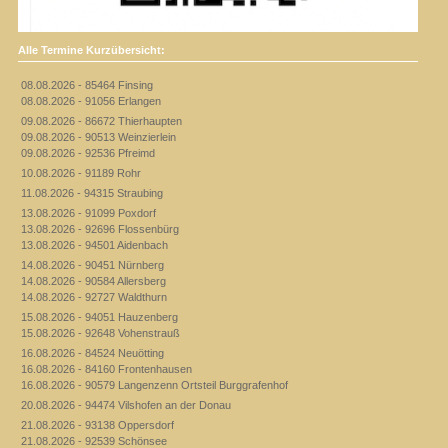
Alle Termine Kurzübersicht:
08.08.2026 - 85464 Finsing
08.08.2026 - 91056 Erlangen
09.08.2026 - 86672 Thierhaupten
09.08.2026 - 90513 Weinzierlein
09.08.2026 - 92536 Pfreimd
10.08.2026 - 91189 Rohr
11.08.2026 - 94315 Straubing
13.08.2026 - 91099 Poxdorf
13.08.2026 - 92696 Flossenbürg
13.08.2026 - 94501 Aidenbach
14.08.2026 - 90451 Nürnberg
14.08.2026 - 90584 Allersberg
14.08.2026 - 92727 Waldthurn
15.08.2026 - 94051 Hauzenberg
15.08.2026 - 92648 Vohenstrauß
16.08.2026 - 84524 Neuötting
16.08.2026 - 84160 Frontenhausen
16.08.2026 - 90579 Langenzenn Ortsteil Burggrafenhof
20.08.2026 - 94474 Vilshofen an der Donau
21.08.2026 - 93138 Oppersdorf
21.08.2026 - 92539 Schönsee