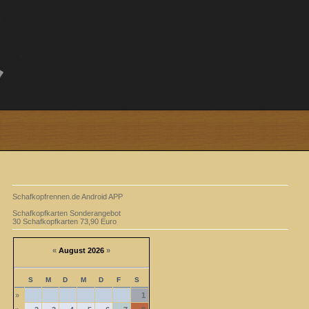
Schafkopfrennen.de Android APP
Schafkopfkarten Sonderangebot
30 Schafkopfkarten 73,90 Euro
«
August 2026
»
S
M
D
M
D
F
S
»
1