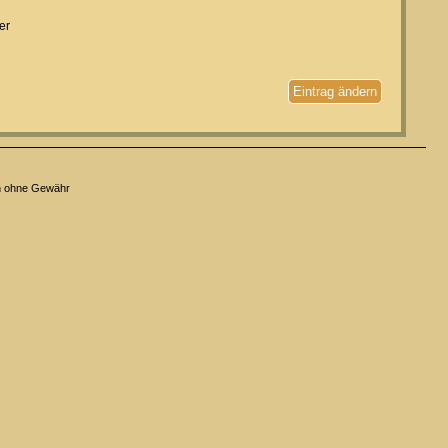
er
Eintrag ändern
n ohne Gewähr