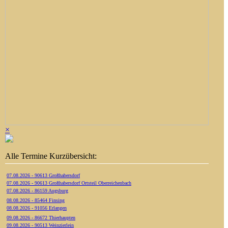
×
Alle Termine Kurzübersicht:
07.08.2026 - 90613 Großhabersdorf
07.08.2026 - 90613 Großhabersdorf Ortsteil Oberreichenbach
07.08.2026 - 86159 Augsburg
08.08.2026 - 85464 Finsing
08.08.2026 - 91056 Erlangen
09.08.2026 - 86672 Thierhaupten
09.08.2026 - 90513 Weinzierlein