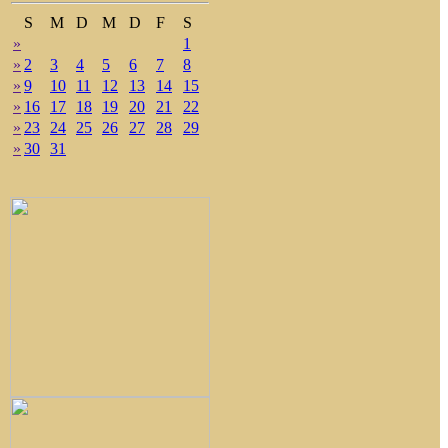
S
M
D
M
D
F
S
»
1
»
2
3
4
5
6
7
8
»
9
10
11
12
13
14
15
»
16
17
18
19
20
21
22
»
23
24
25
26
27
28
29
»
30
31