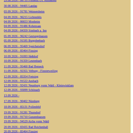
29.08.2026 - 86735 Forheim OT Aufhausen
30.08.2026 - 94405 Landau
03.09.2026 - 91781 Weimersheim
04.09.2026 - 96215 Lichtenfels
04.09.2026 - 86653 Monheim
04.09.2026 - 91486 Rohensaas
04.09.2026 - 84359 Simbach a. Inn
05.09.2026 - 96242 Gestungshausen
05.09.2026 - 91595 Burgoberbach
06.09.2026 - 95469 Speichersdorf
06.09.2026 - 85464 Finsing
10.09.2026 - 91093 Heßdorf
10.09.2026 - 91359 Leutenbach
11.09.2026 - 95460 Bad Berneck
11.09.2026 - 92355 Velburg - Finsterweiling
12.09.2026 - 85354 Freising
12.09.2026 - 91522 Ansbach
12.09.2026 - 92431 Neunburg vorm Wald - Kleinwinklarn
12.09.2026 - 93099 Schönach
13.09.2026 -
17.09.2026 - 90402 Nürnberg
18.09.2026 - 85131 Pollenfeld
19.09.2026 - 91281 Thurndorf
19.09.2026 - 91710 Gunzenhausen
19.09.2026 - 94529 Aicha vorm Wald
20.09.2026 - 83435 Bad Reichenhall
20.09.2026 - 85464 Finsing