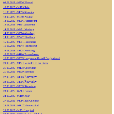
09.08.2026 - 92536 Pfreimd
10.08.2026 - 91189 Rohr
11.08.2026 - 94315 Straubing
13.08.2026 - 91099 Poxdorf
13.08.2026 - 92696 Flossenbürg
13.08.2026 - 94501 Aidenbach
14.08.2026 - 90451 Nürnberg
14.08.2026 - 90584 Allersberg
14.08.2026 - 92727 Waldthurn
15.08.2026 - 94051 Hauzenberg
15.08.2026 - 92648 Vohenstrauß
16.08.2026 - 84524 Neuötting
16.08.2026 - 84160 Frontenhausen
16.08.2026 - 90579 Langenzenn Ortsteil Burggrafenhof
20.08.2026 - 94474 Vilshofen an der Donau
21.08.2026 - 93138 Oppersdorf
21.08.2026 - 92539 Schönsee
Rozvadov
22.08.2026 - 34806
Rozvadov
22.08.2026 - 34806
22.08.2026 - 93339 Riedenburg
23.08.2026 - 85464 Finsing
24.08.2026 - 91189 Rohr
27.08.2026 - 94086 Bad Griesbach
28.08.2026 - 96117 Memmelsdorf
29.08.2026 - 91731 Langfurth