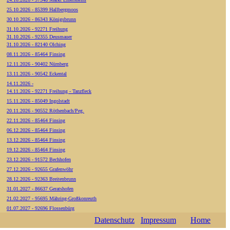
25.10.2026 - 85399 Hallbergmoos
30.10.2026 - 86343 Königsbrunn
31.10.2026 - 92271 Freihung
31.10.2026 - 92355 Deusmauer
31.10.2026 - 82140 Olching
08.11.2026 - 85464 Finsing
12.11.2026 - 90402 Nürnberg
13.11.2026 - 90542 Eckental
14.11.2026 -
14.11.2026 - 92271 Freihung - Tanzfleck
15.11.2026 - 85049 Ingolstadt
20.11.2026 - 90552 Röthenbach/Peg.
22.11.2026 - 85464 Finsing
06.12.2026 - 85464 Finsing
13.12.2026 - 85464 Finsing
19.12.2026 - 85464 Finsing
23.12.2026 - 91572 Bechhofen
27.12.2026 - 92655 Grafenwöhr
28.12.2026 - 92363 Breitenbrunn
31.01.2027 - 86637 Geratshofen
21.02.2027 - 95695 Mähring-Großkonreuth
01.07.2027 - 92696 Flossenbürg
Datenschutz
Impressum
Home