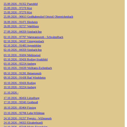
25.09.2026 - 91352 Pautzfeld
25.09.2026 - 97270 Kist
25.09.2026 - 97270 Kist
25.09.2026 - 90613 Großhabersdorf Ortsteil Oberreichenbach
26.09.2026 - 91471 Illesheim
26.09.2026 - 92727 Waldthurn
27.09.2026 - 84359 Simbach/Inn
02.10.2026 - 97797 Wartmannsroth - Schwärzelbach
02.10.2026 - 94107 Untergriesbach
02.10.2026 - 91483 Appenfelden
02.10.2026 - 84359 Simbach/Inn
03.10.2026 - 95694 Mehlmeisel
03.10.2026 - 93426 Roding-Strahlfeld
03.10.2026 - 92224 Amberg
03.10.2026 - 91639 Wolframs-Eschenbach
09.10.2026 - 91281 Heinersreuth
09.10.2026 - 91438 Bad Windsheim
10.10.2026 - 93426 Roding
10.10.2026 - 92224 Amberg
11.10.2026 -
17.10.2026 - 86456 Lützelburg
17.10.2026 - 93345 Großmuß
18.10.2026 - 85464 Finsing
23.10.2026 - 92706 Luhe-Wildenau
24.10.2026 - 91257 Pegnitz - Willenreuth
24.10.2026 - 94353 Elisabethszell
24.10.2026 - 97348 Markt Einersheim