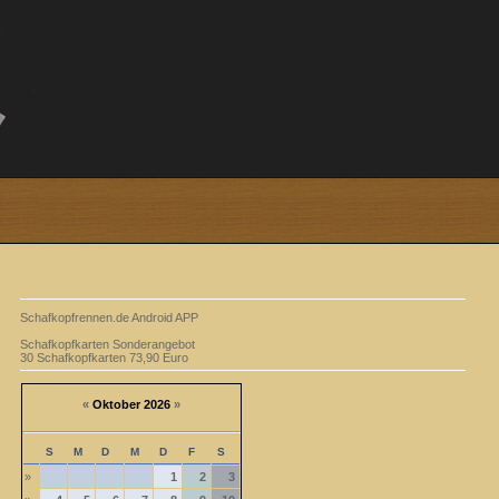
Schafkopfrennen.de Android APP
Schafkopfkarten Sonderangebot
30 Schafkopfkarten 73,90 Euro
«
Oktober 2026
»
S
M
D
M
D
F
S
»
1
2
3