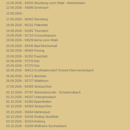
12.09.2026 - 92431 Neunburg vorm Wald - Kleinwinklarn
12.09.2026 - 93099 Schönach
13.09.2026 -
17.09.2026 - 90402 Nürnberg
18.09.2026 - 85131 Pollenfeld
19.09.2026 - 91281 Thurndorf
19.09.2026 - 91710 Gunzenhausen
19.09.2026 - 94529 Aicha vorm Wald
20.09.2026 - 83435 Bad Reichenhall
20.09.2026 - 85464 Finsing
25.09.2026 - 91352 Pautzfeld
25.09.2026 - 97270 Kist
25.09.2026 - 97270 Kist
25.09.2026 - 90613 Großhabersdorf Ortsteil Oberreichenbach
26.09.2026 - 91471 Illesheim
26.09.2026 - 92727 Waldthurn
27.09.2026 - 84359 Simbach/Inn
02.10.2026 - 97797 Wartmannsroth - Schwärzelbach
02.10.2026 - 94107 Untergriesbach
02.10.2026 - 91483 Appenfelden
02.10.2026 - 84359 Simbach/Inn
03.10.2026 - 95694 Mehlmeisel
03.10.2026 - 93426 Roding-Strahlfeld
03.10.2026 - 92224 Amberg
03.10.2026 - 91639 Wolframs-Eschenbach