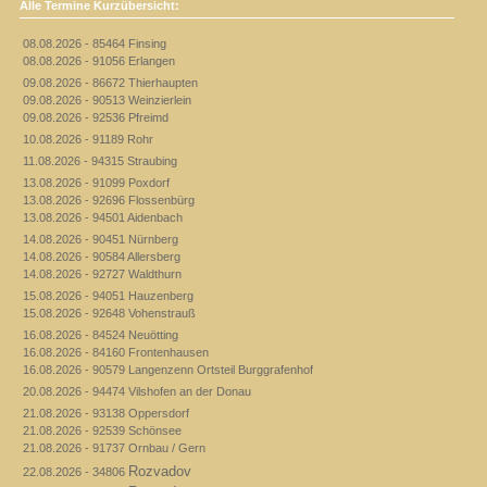
Alle Termine Kurzübersicht:
08.08.2026 - 85464 Finsing
08.08.2026 - 91056 Erlangen
09.08.2026 - 86672 Thierhaupten
09.08.2026 - 90513 Weinzierlein
09.08.2026 - 92536 Pfreimd
10.08.2026 - 91189 Rohr
11.08.2026 - 94315 Straubing
13.08.2026 - 91099 Poxdorf
13.08.2026 - 92696 Flossenbürg
13.08.2026 - 94501 Aidenbach
14.08.2026 - 90451 Nürnberg
14.08.2026 - 90584 Allersberg
14.08.2026 - 92727 Waldthurn
15.08.2026 - 94051 Hauzenberg
15.08.2026 - 92648 Vohenstrauß
16.08.2026 - 84524 Neuötting
16.08.2026 - 84160 Frontenhausen
16.08.2026 - 90579 Langenzenn Ortsteil Burggrafenhof
20.08.2026 - 94474 Vilshofen an der Donau
21.08.2026 - 93138 Oppersdorf
21.08.2026 - 92539 Schönsee
21.08.2026 - 91737 Ornbau / Gern
Rozvadov
22.08.2026 - 34806