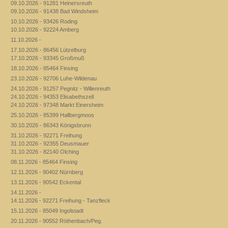
09.10.2026 - 91281 Heinersreuth
09.10.2026 - 91438 Bad Windsheim
10.10.2026 - 93426 Roding
10.10.2026 - 92224 Amberg
11.10.2026 -
17.10.2026 - 86456 Lützelburg
17.10.2026 - 93345 Großmuß
18.10.2026 - 85464 Finsing
23.10.2026 - 92706 Luhe-Wildenau
24.10.2026 - 91257 Pegnitz - Willenreuth
24.10.2026 - 94353 Elisabethszell
24.10.2026 - 97348 Markt Einersheim
25.10.2026 - 85399 Hallbergmoos
30.10.2026 - 86343 Königsbrunn
31.10.2026 - 92271 Freihung
31.10.2026 - 92355 Deusmauer
31.10.2026 - 82140 Olching
08.11.2026 - 85464 Finsing
12.11.2026 - 90402 Nürnberg
13.11.2026 - 90542 Eckental
14.11.2026 -
14.11.2026 - 92271 Freihung - Tanzfleck
15.11.2026 - 85049 Ingolstadt
20.11.2026 - 90552 Röthenbach/Peg.