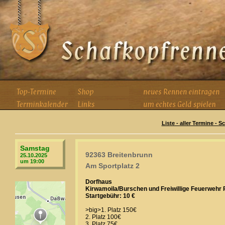
Liste - aller Termine - 
Samstag
92363 Breitenbrunn
25.10.2025
um 19:00
Am Sportplatz 2
Dorfhaus
Kirwamoila/Burschen und Freiwillige Feuerwehr
Startgebühr: 10 €
>big>1. Platz 150€
2. Platz 100€
3. Platz 75€