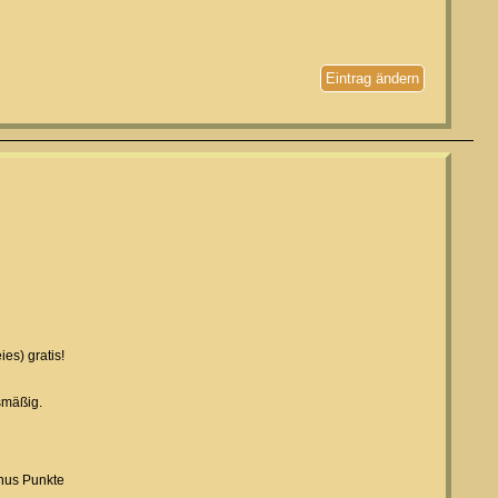
Eintrag ändern
es) gratis!
smäßig.
inus Punkte