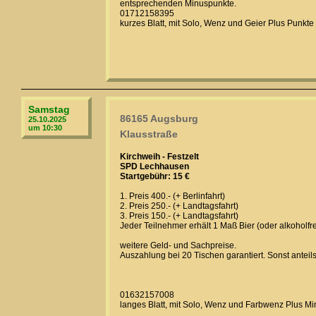
entsprechenden Minuspunkte.
01712158395
kurzes Blatt, mit Solo, Wenz und Geier Plus Punkte
Samstag
86165 Augsburg
25.10.2025
um 10:30
Klausstraße
Kirchweih - Festzelt
SPD Lechhausen
Startgebühr: 15 €
1. Preis 400.- (+ Berlinfahrt)
2. Preis 250.- (+ Landtagsfahrt)
3. Preis 150.- (+ Landtagsfahrt)
Jeder Teilnehmer erhält 1 Maß Bier (oder alkoholfrei
weitere Geld- und Sachpreise.
Auszahlung bei 20 Tischen garantiert. Sonst anteil
01632157008
langes Blatt, mit Solo, Wenz und Farbwenz Plus M