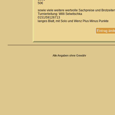
50€
sowie viele weitere wertvolle Sachpreise und Brotzeite
Turnierleitung: Willi Selwitschka
0151/59126713
langes Blatt, mit Solo und Wenz Plus Minus Punkte
Eintrag änd
Alle Angaben ohne Gewähr