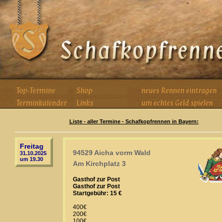
Liste - aller Termine - Schafkopfrennen in Bayern:
Freitag
94529 Aicha vorm Wald
31.10.2025
um 19.30
Am Kirchplatz 3
Gasthof zur Post
Gasthof zur Post
Startgebühr: 15 €
400€
200€
100€