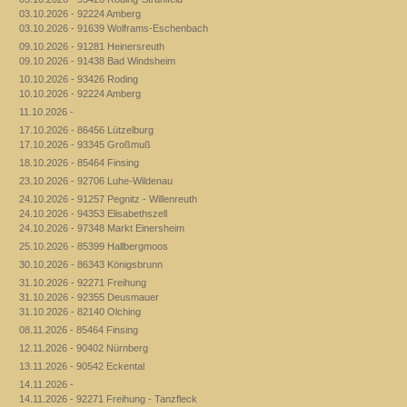
03.10.2026 - 92224 Amberg
03.10.2026 - 91639 Wolframs-Eschenbach
09.10.2026 - 91281 Heinersreuth
09.10.2026 - 91438 Bad Windsheim
10.10.2026 - 93426 Roding
10.10.2026 - 92224 Amberg
11.10.2026 -
17.10.2026 - 86456 Lützelburg
17.10.2026 - 93345 Großmuß
18.10.2026 - 85464 Finsing
23.10.2026 - 92706 Luhe-Wildenau
24.10.2026 - 91257 Pegnitz - Willenreuth
24.10.2026 - 94353 Elisabethszell
24.10.2026 - 97348 Markt Einersheim
25.10.2026 - 85399 Hallbergmoos
30.10.2026 - 86343 Königsbrunn
31.10.2026 - 92271 Freihung
31.10.2026 - 92355 Deusmauer
31.10.2026 - 82140 Olching
08.11.2026 - 85464 Finsing
12.11.2026 - 90402 Nürnberg
13.11.2026 - 90542 Eckental
14.11.2026 -
14.11.2026 - 92271 Freihung - Tanzfleck