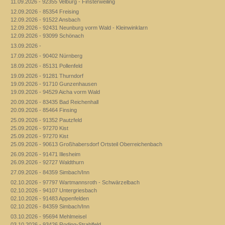
11.09.2026 - 92355 Velburg - Finsterweiling
12.09.2026 - 85354 Freising
12.09.2026 - 91522 Ansbach
12.09.2026 - 92431 Neunburg vorm Wald - Kleinwinklarn
12.09.2026 - 93099 Schönach
13.09.2026 -
17.09.2026 - 90402 Nürnberg
18.09.2026 - 85131 Pollenfeld
19.09.2026 - 91281 Thurndorf
19.09.2026 - 91710 Gunzenhausen
19.09.2026 - 94529 Aicha vorm Wald
20.09.2026 - 83435 Bad Reichenhall
20.09.2026 - 85464 Finsing
25.09.2026 - 91352 Pautzfeld
25.09.2026 - 97270 Kist
25.09.2026 - 97270 Kist
25.09.2026 - 90613 Großhabersdorf Ortsteil Oberreichenbach
26.09.2026 - 91471 Illesheim
26.09.2026 - 92727 Waldthurn
27.09.2026 - 84359 Simbach/Inn
02.10.2026 - 97797 Wartmannsroth - Schwärzelbach
02.10.2026 - 94107 Untergriesbach
02.10.2026 - 91483 Appenfelden
02.10.2026 - 84359 Simbach/Inn
03.10.2026 - 95694 Mehlmeisel
03.10.2026 - 93426 Roding-Strahlfeld