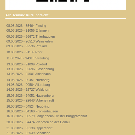
Alle Termine Kurzübersicht:
08.08.2026 - 85464 Finsing
08.08.2026 - 91056 Erlangen
09.08.2026 - 86672 Thierhaupten
09.08.2026 - 90513 Weinzierlein
09.08.2026 - 92536 Pfreimd
10.08.2026 - 91189 Rohr
11.08.2026 - 94315 Straubing
13.08.2026 - 91099 Poxdorf
13.08.2026 - 92696 Flossenbürg
13.08.2026 - 94501 Aidenbach
14.08.2026 - 90451 Nürnberg
14.08.2026 - 90584 Allersberg
14.08.2026 - 92727 Waldthurn
15.08.2026 - 94051 Hauzenberg
15.08.2026 - 92648 Vohenstrauß
16.08.2026 - 84524 Neuötting
16.08.2026 - 84160 Frontenhausen
16.08.2026 - 90579 Langenzenn Ortsteil Burggrafenhof
20.08.2026 - 94474 Vilshofen an der Donau
21.08.2026 - 93138 Oppersdorf
21.08.2026 - 92539 Schönsee