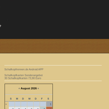
Schafkopfrennen.de Android APP
Schafkopfkarten Sonderangebot
30 Schafkopfkarten 73,90 Euro
«
August 2026
»
S
M
D
M
D
F
S
»
1