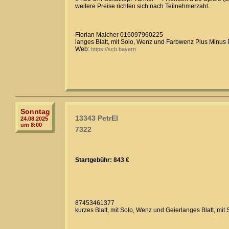
weitere Preise richten sich nach Teilnehmerzahl.
Florian Malcher 016097960225
langes Blatt, mit Solo, Wenz und Farbwenz Plus Minus
Web:
https://scb.bayern
Sonntag
13343 PetrEI
24.08.2025
um 8:00
7322
Startgebühr: 843 €
87453461377
kurzes Blatt, mit Solo, Wenz und Geierlanges Blatt, mi