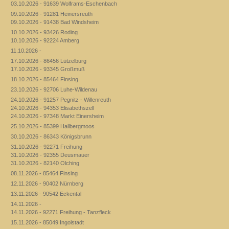
03.10.2026 - 91639 Wolframs-Eschenbach
09.10.2026 - 91281 Heinersreuth
09.10.2026 - 91438 Bad Windsheim
10.10.2026 - 93426 Roding
10.10.2026 - 92224 Amberg
11.10.2026 -
17.10.2026 - 86456 Lützelburg
17.10.2026 - 93345 Großmuß
18.10.2026 - 85464 Finsing
23.10.2026 - 92706 Luhe-Wildenau
24.10.2026 - 91257 Pegnitz - Willenreuth
24.10.2026 - 94353 Elisabethszell
24.10.2026 - 97348 Markt Einersheim
25.10.2026 - 85399 Hallbergmoos
30.10.2026 - 86343 Königsbrunn
31.10.2026 - 92271 Freihung
31.10.2026 - 92355 Deusmauer
31.10.2026 - 82140 Olching
08.11.2026 - 85464 Finsing
12.11.2026 - 90402 Nürnberg
13.11.2026 - 90542 Eckental
14.11.2026 -
14.11.2026 - 92271 Freihung - Tanzfleck
15.11.2026 - 85049 Ingolstadt