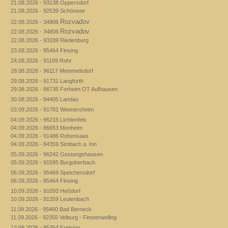
21.08.2026 - 93138 Oppersdorf
21.08.2026 - 92539 Schönsee
Rozvadov
22.08.2026 - 34806
Rozvadov
22.08.2026 - 34806
22.08.2026 - 93339 Riedenburg
23.08.2026 - 85464 Finsing
24.08.2026 - 91189 Rohr
28.08.2026 - 96117 Memmelsdorf
29.08.2026 - 91731 Langfurth
29.08.2026 - 86735 Forheim OT Aufhausen
30.08.2026 - 94405 Landau
03.09.2026 - 91781 Weimersheim
04.09.2026 - 96215 Lichtenfels
04.09.2026 - 86653 Monheim
04.09.2026 - 91486 Rohensaas
04.09.2026 - 84359 Simbach a. Inn
05.09.2026 - 96242 Gestungshausen
05.09.2026 - 91595 Burgoberbach
06.09.2026 - 95469 Speichersdorf
06.09.2026 - 85464 Finsing
10.09.2026 - 91093 Heßdorf
10.09.2026 - 91359 Leutenbach
11.09.2026 - 95460 Bad Berneck
11.09.2026 - 92355 Velburg - Finsterweiling
12.09.2026 - 85354 Freising