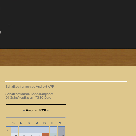
Schafkopfrennen.de Android APP
Schafkopfkarten Sonderangebot
30 Schafkopfkarten 73,90 Euro
«
August 2026
»
S
M
D
M
D
F
S
»
1