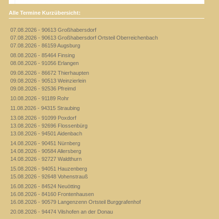
Alle Termine Kurzübersicht:
07.08.2026 - 90613 Großhabersdorf
07.08.2026 - 90613 Großhabersdorf Ortsteil Oberreichenbach
07.08.2026 - 86159 Augsburg
08.08.2026 - 85464 Finsing
08.08.2026 - 91056 Erlangen
09.08.2026 - 86672 Thierhaupten
09.08.2026 - 90513 Weinzierlein
09.08.2026 - 92536 Pfreimd
10.08.2026 - 91189 Rohr
11.08.2026 - 94315 Straubing
13.08.2026 - 91099 Poxdorf
13.08.2026 - 92696 Flossenbürg
13.08.2026 - 94501 Aidenbach
14.08.2026 - 90451 Nürnberg
14.08.2026 - 90584 Allersberg
14.08.2026 - 92727 Waldthurn
15.08.2026 - 94051 Hauzenberg
15.08.2026 - 92648 Vohenstrauß
16.08.2026 - 84524 Neuötting
16.08.2026 - 84160 Frontenhausen
16.08.2026 - 90579 Langenzenn Ortsteil Burggrafenhof
20.08.2026 - 94474 Vilshofen an der Donau