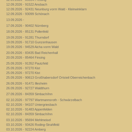
12.09.2026 - 91522 Ansbach
12.09.2026 - 92431 Neunburg vorm Wald - Kleinwinklarn
12.09.2026 - 93099 Schönach
13.09.2026 -
17.09.2026 - 90402 Nürnberg
18.09.2026 - 85131 Pollenfeld
19.09.2026 - 91281 Thurndorf
19.09.2026 - 91710 Gunzenhausen
19.09.2026 - 94529 Aicha vorm Wald
20.09.2026 - 83435 Bad Reichenhall
20.09.2026 - 85464 Finsing
25.09.2026 - 91352 Pautzfeld
25.09.2026 - 97270 Kist
25.09.2026 - 97270 Kist
25.09.2026 - 90613 Großhabersdorf Ortsteil Oberreichenbach
26.09.2026 - 91471 Illesheim
26.09.2026 - 92727 Waldthurn
27.09.2026 - 84359 Simbach/Inn
02.10.2026 - 97797 Wartmannsroth - Schwärzelbach
02.10.2026 - 94107 Untergriesbach
02.10.2026 - 91483 Appenfelden
02.10.2026 - 84359 Simbach/Inn
03.10.2026 - 95694 Mehlmeisel
03.10.2026 - 93426 Roding-Strahlfeld
03.10.2026 - 92224 Amberg