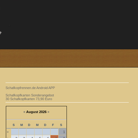
Schafkopfrennen.de Android APP
Schafkopfkarten Sonderangebot
30 Schafkopfkarten 73,90 Euro
«
August 2026
»
S
M
D
M
D
F
S
»
1