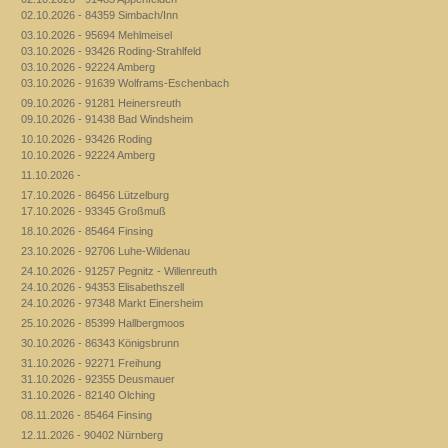
02.10.2026 - 84359 Simbach/Inn
03.10.2026 - 95694 Mehlmeisel
03.10.2026 - 93426 Roding-Strahlfeld
03.10.2026 - 92224 Amberg
03.10.2026 - 91639 Wolframs-Eschenbach
09.10.2026 - 91281 Heinersreuth
09.10.2026 - 91438 Bad Windsheim
10.10.2026 - 93426 Roding
10.10.2026 - 92224 Amberg
11.10.2026 -
17.10.2026 - 86456 Lützelburg
17.10.2026 - 93345 Großmuß
18.10.2026 - 85464 Finsing
23.10.2026 - 92706 Luhe-Wildenau
24.10.2026 - 91257 Pegnitz - Willenreuth
24.10.2026 - 94353 Elisabethszell
24.10.2026 - 97348 Markt Einersheim
25.10.2026 - 85399 Hallbergmoos
30.10.2026 - 86343 Königsbrunn
31.10.2026 - 92271 Freihung
31.10.2026 - 92355 Deusmauer
31.10.2026 - 82140 Olching
08.11.2026 - 85464 Finsing
12.11.2026 - 90402 Nürnberg