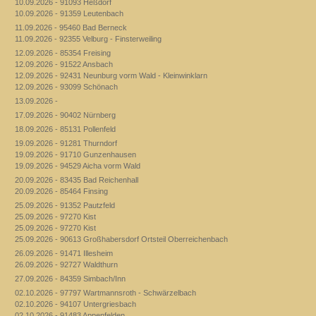
10.09.2026 - 91093 Heßdorf
10.09.2026 - 91359 Leutenbach
11.09.2026 - 95460 Bad Berneck
11.09.2026 - 92355 Velburg - Finsterweiling
12.09.2026 - 85354 Freising
12.09.2026 - 91522 Ansbach
12.09.2026 - 92431 Neunburg vorm Wald - Kleinwinklarn
12.09.2026 - 93099 Schönach
13.09.2026 -
17.09.2026 - 90402 Nürnberg
18.09.2026 - 85131 Pollenfeld
19.09.2026 - 91281 Thurndorf
19.09.2026 - 91710 Gunzenhausen
19.09.2026 - 94529 Aicha vorm Wald
20.09.2026 - 83435 Bad Reichenhall
20.09.2026 - 85464 Finsing
25.09.2026 - 91352 Pautzfeld
25.09.2026 - 97270 Kist
25.09.2026 - 97270 Kist
25.09.2026 - 90613 Großhabersdorf Ortsteil Oberreichenbach
26.09.2026 - 91471 Illesheim
26.09.2026 - 92727 Waldthurn
27.09.2026 - 84359 Simbach/Inn
02.10.2026 - 97797 Wartmannsroth - Schwärzelbach
02.10.2026 - 94107 Untergriesbach
02.10.2026 - 91483 Appenfelden