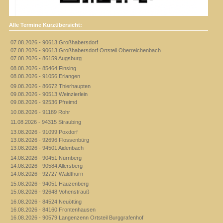
Alle Termine Kurzübersicht:
07.08.2026 - 90613 Großhabersdorf
07.08.2026 - 90613 Großhabersdorf Ortsteil Oberreichenbach
07.08.2026 - 86159 Augsburg
08.08.2026 - 85464 Finsing
08.08.2026 - 91056 Erlangen
09.08.2026 - 86672 Thierhaupten
09.08.2026 - 90513 Weinzierlein
09.08.2026 - 92536 Pfreimd
10.08.2026 - 91189 Rohr
11.08.2026 - 94315 Straubing
13.08.2026 - 91099 Poxdorf
13.08.2026 - 92696 Flossenbürg
13.08.2026 - 94501 Aidenbach
14.08.2026 - 90451 Nürnberg
14.08.2026 - 90584 Allersberg
14.08.2026 - 92727 Waldthurn
15.08.2026 - 94051 Hauzenberg
15.08.2026 - 92648 Vohenstrauß
16.08.2026 - 84524 Neuötting
16.08.2026 - 84160 Frontenhausen
16.08.2026 - 90579 Langenzenn Ortsteil Burggrafenhof