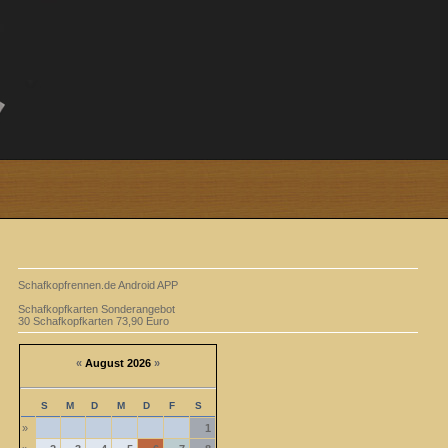
Schafkopfrennen.de Android APP
Schafkopfkarten Sonderangebot
30 Schafkopfkarten 73,90 Euro
«
August 2026
»
S
M
D
M
D
F
S
»
1