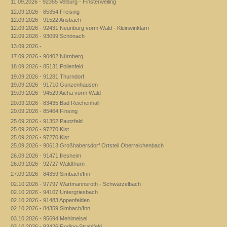
11.09.2026 - 92355 Velburg - Finsterweiling
12.09.2026 - 85354 Freising
12.09.2026 - 91522 Ansbach
12.09.2026 - 92431 Neunburg vorm Wald - Kleinwinklarn
12.09.2026 - 93099 Schönach
13.09.2026 -
17.09.2026 - 90402 Nürnberg
18.09.2026 - 85131 Pollenfeld
19.09.2026 - 91281 Thurndorf
19.09.2026 - 91710 Gunzenhausen
19.09.2026 - 94529 Aicha vorm Wald
20.09.2026 - 83435 Bad Reichenhall
20.09.2026 - 85464 Finsing
25.09.2026 - 91352 Pautzfeld
25.09.2026 - 97270 Kist
25.09.2026 - 97270 Kist
25.09.2026 - 90613 Großhabersdorf Ortsteil Oberreichenbach
26.09.2026 - 91471 Illesheim
26.09.2026 - 92727 Waldthurn
27.09.2026 - 84359 Simbach/Inn
02.10.2026 - 97797 Wartmannsroth - Schwärzelbach
02.10.2026 - 94107 Untergriesbach
02.10.2026 - 91483 Appenfelden
02.10.2026 - 84359 Simbach/Inn
03.10.2026 - 95694 Mehlmeisel
03.10.2026 - 93426 Roding-Strahlfeld