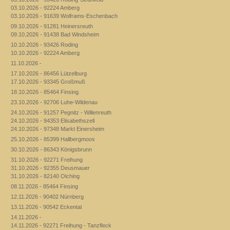
03.10.2026 - 92224 Amberg
03.10.2026 - 91639 Wolframs-Eschenbach
09.10.2026 - 91281 Heinersreuth
09.10.2026 - 91438 Bad Windsheim
10.10.2026 - 93426 Roding
10.10.2026 - 92224 Amberg
11.10.2026 -
17.10.2026 - 86456 Lützelburg
17.10.2026 - 93345 Großmuß
18.10.2026 - 85464 Finsing
23.10.2026 - 92706 Luhe-Wildenau
24.10.2026 - 91257 Pegnitz - Willenreuth
24.10.2026 - 94353 Elisabethszell
24.10.2026 - 97348 Markt Einersheim
25.10.2026 - 85399 Hallbergmoos
30.10.2026 - 86343 Königsbrunn
31.10.2026 - 92271 Freihung
31.10.2026 - 92355 Deusmauer
31.10.2026 - 82140 Olching
08.11.2026 - 85464 Finsing
12.11.2026 - 90402 Nürnberg
13.11.2026 - 90542 Eckental
14.11.2026 -
14.11.2026 - 92271 Freihung - Tanzfleck