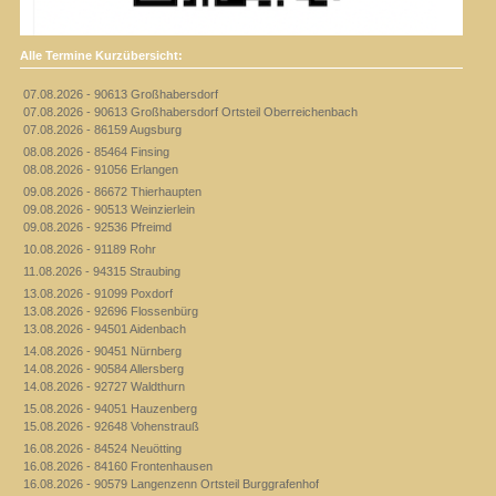
Alle Termine Kurzübersicht:
07.08.2026 - 90613 Großhabersdorf
07.08.2026 - 90613 Großhabersdorf Ortsteil Oberreichenbach
07.08.2026 - 86159 Augsburg
08.08.2026 - 85464 Finsing
08.08.2026 - 91056 Erlangen
09.08.2026 - 86672 Thierhaupten
09.08.2026 - 90513 Weinzierlein
09.08.2026 - 92536 Pfreimd
10.08.2026 - 91189 Rohr
11.08.2026 - 94315 Straubing
13.08.2026 - 91099 Poxdorf
13.08.2026 - 92696 Flossenbürg
13.08.2026 - 94501 Aidenbach
14.08.2026 - 90451 Nürnberg
14.08.2026 - 90584 Allersberg
14.08.2026 - 92727 Waldthurn
15.08.2026 - 94051 Hauzenberg
15.08.2026 - 92648 Vohenstrauß
16.08.2026 - 84524 Neuötting
16.08.2026 - 84160 Frontenhausen
16.08.2026 - 90579 Langenzenn Ortsteil Burggrafenhof