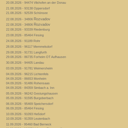
20.08.2026 - 94474 Vilshofen an der Donau
21.08.2026 - 93138 Oppersdorf
21.08.2026 - 92539 Schönsee
Rozvadov
22.08.2026 - 34806
Rozvadov
22.08.2026 - 34806
22.08.2026 - 93339 Riedenburg
23.08.2026 - 85464 Finsing
24.08.2026 - 91189 Rohr
28.08.2026 - 96117 Memmelsdorf
29.08.2026 - 91731 Langfurth
29.08.2026 - 86735 Forheim OT Aufhausen
30.08.2026 - 94405 Landau
03.09.2026 - 91781 Weimersheim
04.09.2026 - 96215 Lichtenfels
04.09.2026 - 86653 Monheim
04.09.2026 - 91486 Rohensaas
04.09.2026 - 84359 Simbach a. Inn
05.09.2026 - 96242 Gestungshausen
05.09.2026 - 91595 Burgoberbach
06.09.2026 - 95469 Speichersdorf
06.09.2026 - 85464 Finsing
10.09.2026 - 91093 Heßdorf
10.09.2026 - 91359 Leutenbach
11.09.2026 - 95460 Bad Berneck