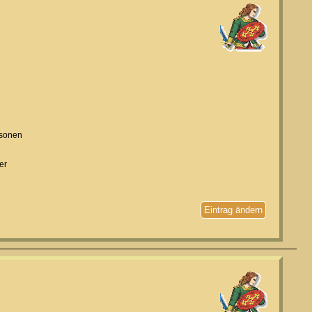
rsonen
er
Eintrag ändern