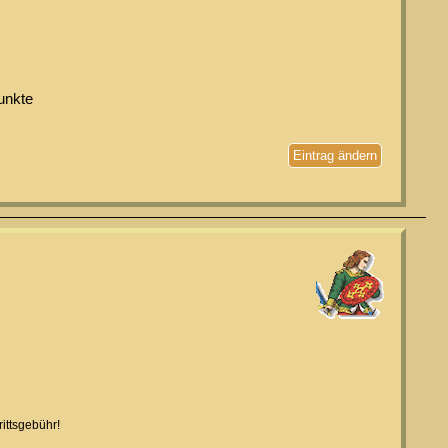
unkte
Eintrag ändern
ittsgebühr!