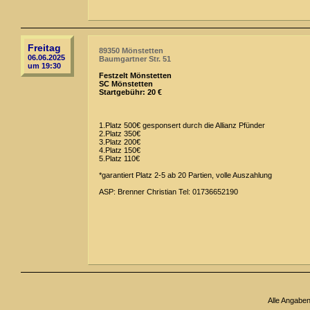
Freitag
89350 Mönstetten
06.06.2025
Baumgartner Str. 51
um 19:30
Festzelt Mönstetten
SC Mönstetten
Startgebühr: 20 €
1.Platz 500€ gesponsert durch die Allianz Pfünder
2.Platz 350€
3.Platz 200€
4.Platz 150€
5.Platz 110€
*garantiert Platz 2-5 ab 20 Partien, volle Auszahlung
ASP: Brenner Christian Tel: 01736652190
Alle Angabe