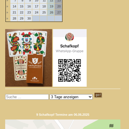
»
7
8
9
10
11
12
13
»
14
15
16
17
18
19
20
»
21
22
23
24
25
26
27
»
28
29
30
9 Schafkopf Termine am 06.06.2025