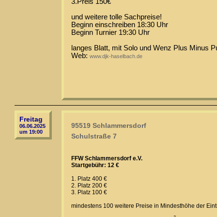
3.Preis 150€
und weitere tolle Sachpreise!
Beginn einschreiben 18:30 Uhr
Beginn Turnier 19:30 Uhr
langes Blatt, mit Solo und Wenz Plus Minus P
Web:
www.djk-haselbach.de
Freitag
95519 Schlammersdorf
06.06.2025
um 19:00
Schulstraße 7
FFW Schlammersdorf e.V.
Startgebühr: 12 €
1. Platz 400 €
2. Platz 200 €
3. Platz 100 €
mindestens 100 weitere Preise in Mindesthöhe der Eintr