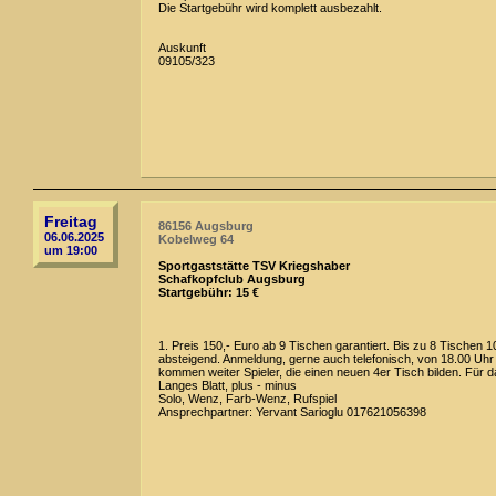
Die Startgebühr wird komplett ausbezahlt.
Auskunft
09105/323
Freitag
86156 Augsburg
06.06.2025
Kobelweg 64
um 19:00
Sportgaststätte TSV Kriegshaber
Schafkopfclub Augsburg
Startgebühr: 15 €
1. Preis 150,- Euro ab 9 Tischen garantiert. Bis zu 8 Tischen 1
absteigend. Anmeldung, gerne auch telefonisch, von 18.00 Uhr b
kommen weiter Spieler, die einen neuen 4er Tisch bilden. Für da
Langes Blatt, plus - minus
Solo, Wenz, Farb-Wenz, Rufspiel
Ansprechpartner: Yervant Sarioglu 017621056398