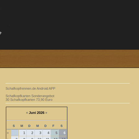
Schafkopfrennen.de Android APP
Schafkopfkarten Sonderangebot
30 Schafkopfkarten 73,90 Euro
«
Juni 2026
»
S
M
D
M
D
F
S
»
1
2
3
4
5
6