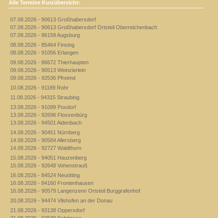
Alle Termine Kurzübersicht:
07.08.2026 - 90613 Großhabersdorf
07.08.2026 - 90613 Großhabersdorf Ortsteil Oberreichenbach
07.08.2026 - 86159 Augsburg
08.08.2026 - 85464 Finsing
08.08.2026 - 91056 Erlangen
09.08.2026 - 86672 Thierhaupten
09.08.2026 - 90513 Weinzierlein
09.08.2026 - 92536 Pfreimd
10.08.2026 - 91189 Rohr
11.08.2026 - 94315 Straubing
13.08.2026 - 91099 Poxdorf
13.08.2026 - 92696 Flossenbürg
13.08.2026 - 94501 Aidenbach
14.08.2026 - 90451 Nürnberg
14.08.2026 - 90584 Allersberg
14.08.2026 - 92727 Waldthurn
15.08.2026 - 94051 Hauzenberg
15.08.2026 - 92648 Vohenstrauß
16.08.2026 - 84524 Neuötting
16.08.2026 - 84160 Frontenhausen
16.08.2026 - 90579 Langenzenn Ortsteil Burggrafenhof
20.08.2026 - 94474 Vilshofen an der Donau
21.08.2026 - 93138 Oppersdorf
21.08.2026 - 92539 Schönsee