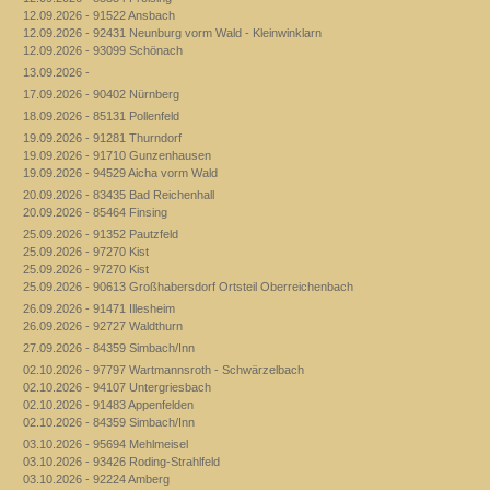
12.09.2026 - 91522 Ansbach
12.09.2026 - 92431 Neunburg vorm Wald - Kleinwinklarn
12.09.2026 - 93099 Schönach
13.09.2026 -
17.09.2026 - 90402 Nürnberg
18.09.2026 - 85131 Pollenfeld
19.09.2026 - 91281 Thurndorf
19.09.2026 - 91710 Gunzenhausen
19.09.2026 - 94529 Aicha vorm Wald
20.09.2026 - 83435 Bad Reichenhall
20.09.2026 - 85464 Finsing
25.09.2026 - 91352 Pautzfeld
25.09.2026 - 97270 Kist
25.09.2026 - 97270 Kist
25.09.2026 - 90613 Großhabersdorf Ortsteil Oberreichenbach
26.09.2026 - 91471 Illesheim
26.09.2026 - 92727 Waldthurn
27.09.2026 - 84359 Simbach/Inn
02.10.2026 - 97797 Wartmannsroth - Schwärzelbach
02.10.2026 - 94107 Untergriesbach
02.10.2026 - 91483 Appenfelden
02.10.2026 - 84359 Simbach/Inn
03.10.2026 - 95694 Mehlmeisel
03.10.2026 - 93426 Roding-Strahlfeld
03.10.2026 - 92224 Amberg