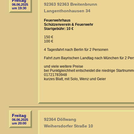
Freitag
92363 92363 Breitenbrunn
06.06.2025
um 19:30
Langenthonhausen 34
Feuerwehrhaus
Schützenverein & Feuerwehr
Startgebühr: 10 €
150 €
100 €
4 Tagesfahrt nach Berlin für 2 Personen
Fahrt zum Bayrischen Landtag nach München für 2 Pe
und viele weitere Preise
bei Punktgleichheit entscheidet die niedrige Startnumm
01721783948
kurzes Blatt, mit Solo, Wenz und Geier
Freitag
92364 Döllwang
06.06.2025
um 20:00
Weihersdorfer Straße 10