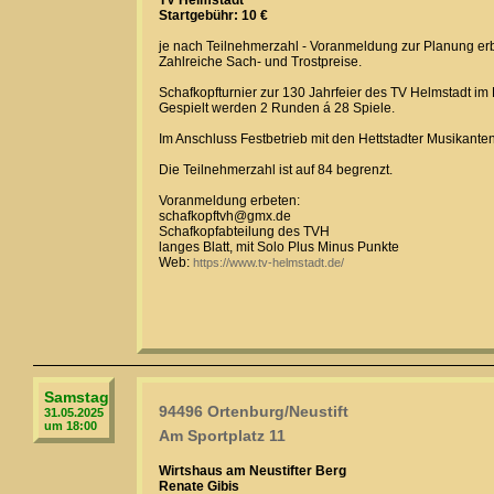
TV Helmstadt
Startgebühr: 10 €
je nach Teilnehmerzahl - Voranmeldung zur Planung er
Zahlreiche Sach- und Trostpreise.
Schafkopfturnier zur 130 Jahrfeier des TV Helmstadt im 
Gespielt werden 2 Runden á 28 Spiele.
Im Anschluss Festbetrieb mit den Hettstadter Musikanten
Die Teilnehmerzahl ist auf 84 begrenzt.
Voranmeldung erbeten:
schafkopftvh@gmx.de
Schafkopfabteilung des TVH
langes Blatt, mit Solo Plus Minus Punkte
Web:
https://www.tv-helmstadt.de/
Samstag
94496 Ortenburg/Neustift
31.05.2025
um 18:00
Am Sportplatz 11
Wirtshaus am Neustifter Berg
Renate Gibis