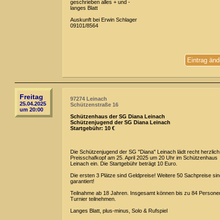
geschrieben alles + und -
langes Blatt
Auskunft bei Erwin Schlager
09101/8564
Eintrag änd
Freitag
97274 Leinach
25.04.2025
Schützenstraße 16
um 20:00
Schützenhaus der SG Diana Leinach
Schützenjugend der SG Diana Leinach
Startgebühr: 10 €
Die Schützenjugend der SG "Diana" Leinach lädt recht herzlic
Preisschafkopf am 25. April 2025 um 20 Uhr im Schützenhaus
Leinach ein. Die Startgebühr beträgt 10 Euro.
Die ersten 3 Plätze sind Geldpreise! Weitere 50 Sachpreise si
garantiert!
Teilnahme ab 18 Jahren. Insgesamt können bis zu 84 Person
Turnier teilnehmen.
Langes Blatt, plus-minus, Solo & Rufspiel