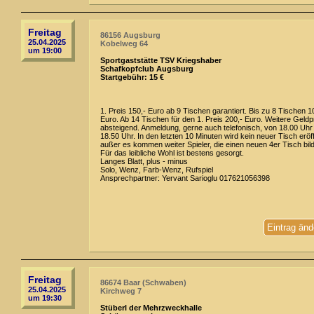
Freitag
86156 Augsburg
25.04.2025
Kobelweg 64
um 19:00
Sportgaststätte TSV Kriegshaber
Schafkopfclub Augsburg
Startgebühr: 15 €
1. Preis 150,- Euro ab 9 Tischen garantiert. Bis zu 8 Tischen 1
Euro. Ab 14 Tischen für den 1. Preis 200,- Euro. Weitere Geldp
absteigend. Anmeldung, gerne auch telefonisch, von 18.00 Uhr 
18.50 Uhr. In den letzten 10 Minuten wird kein neuer Tisch eröff
außer es kommen weiter Spieler, die einen neuen 4er Tisch bil
Für das leibliche Wohl ist bestens gesorgt.
Langes Blatt, plus - minus
Solo, Wenz, Farb-Wenz, Rufspiel
Ansprechpartner: Yervant Sarioglu 017621056398
Eintrag änd
Freitag
86674 Baar (Schwaben)
25.04.2025
Kirchweg 7
um 19:30
Stüberl der Mehrzweckhalle