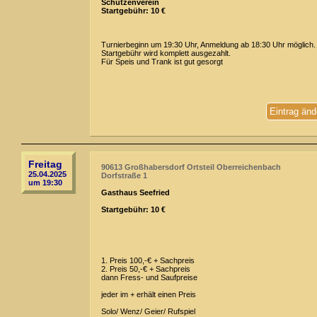
Schützenverein
Startgebühr: 10 €
Turnierbeginn um 19:30 Uhr, Anmeldung ab 18:30 Uhr möglich.
Startgebühr wird komplett ausgezahlt.
Für Speis und Trank ist gut gesorgt
Eintrag änd
Freitag
90613 Großhabersdorf Ortsteil Oberreichenbach
25.04.2025
Dorfstraße 1
um 19:30
Gasthaus Seefried
Startgebühr: 10 €
1. Preis 100,-€ + Sachpreis
2. Preis 50,-€ + Sachpreis
dann Fress- und Saufpreise
jeder im + erhält einen Preis
Solo/ Wenz/ Geier/ Rufspiel