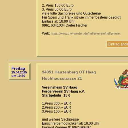
2. Preis 150,00 Euro
3. Preis 50,00 Euro
viele tolle Sachpreise und Gutscheine
Für Speis und Trank ist wie immer bestens gesorgt!
Einlass ab 18:00 Uhr
0961 6341034 Dieter Fischer
Web:
https://www.thw-weiden.de/helferverein/helferverei
Eintrag änd
Freitag
94051 Hauzenberg OT Haag
25.04.2025
um 19:30
Hochhausstrasse 21
Vereinsheim SV Haag
Förderverein SV Haag e.V.
Startgebühr: 15 €
1.Preis 300,-- EUR
2.Preis 200,-- EUR
3.Preis 100,-- EUR
und weitere Sachpreise
Einschreibemöglichkeit ab 18.00 Uhr
Irmgard Wagner 0160/2490407