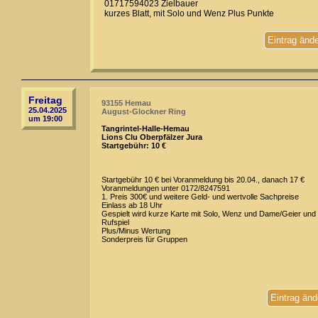
01717594023 Zielbauer
kurzes Blatt, mit Solo und Wenz Plus Punkte
Eintrag änd
Freitag
93155 Hemau
25.04.2025
August-Glockner Ring
um 19:00
Tangrintel-Halle-Hemau
Lions Clu Oberpfälzer Jura
Startgebühr: 10 €
Startgebühr 10 € bei Voranmeldung bis 20.04., danach 17 €
Voranmeldungen unter 0172/8247591
1. Preis 300€ und weitere Geld- und wertvolle Sachpreise
Einlass ab 18 Uhr
Gespielt wird kurze Karte mit Solo, Wenz und Dame/Geier und
Rufspiel
Plus/Minus Wertung
Sonderpreis für Gruppen
Eintrag änd