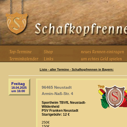
Liste - aller Termine - Schafkopfrennen in Bayern:
Freitag
96465 Neustadt
18.04.2025
um 16:00
Armin-Naß-Str. 4
Sportheim TBVfL Neustadt-
Wildenheid
PSV Franken Neustadt
Startgebühr: 12 €
250€
150€