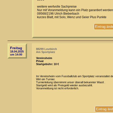
weitere wertvolle Sachpreise
Nur mit Voranmeldung kann ein Platz garantiert werden
09568/2196 Ulrich Bieberbach
kurzes Blatt, mit Solo, Wenz und Geier Plus Punkte
Eintrag änd
Freitag
88299 Leutkirch
18.04.2025
Am Sportplatz
um 14:00
Vereinsheim
Privat
Startgebühr: 10 €
Im Vereinsheim vom Fussballclub am Sportplatz veranstaltet d
Wirt ein Turnier.
Turnierleitung übernimmt unser überall bekannter Wastl .
Startgeld wird als Preisgeld wieder ausbezahlt.
Voranmeldung ist nicht erforderlich.
Eintrag änd