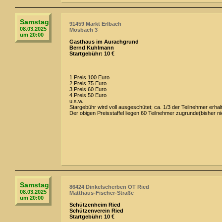
Samstag
91459 Markt Erlbach
08.03.2025
Mosbach 3
um 20:00
Gasthaus im Aurachgrund
Bernd Kuhlmann
Startgebühr: 10 €
1.Preis 100 Euro
2.Preis 75 Euro
3.Preis 60 Euro
4.Preis 50 Euro
u.s.w.
Stargebühr wird voll ausgeschütet; ca. 1/3 der Teilnehmer erhal
Der obigen Preisstaffel liegen 60 Teilnehmer zugrunde(bisher ni
Samstag
86424 Dinkelscherben OT Ried
08.03.2025
Matthäus-Fischer-Straße
um 20:00
Schützenheim Ried
Schützenverein Ried
Startgebühr: 10 €