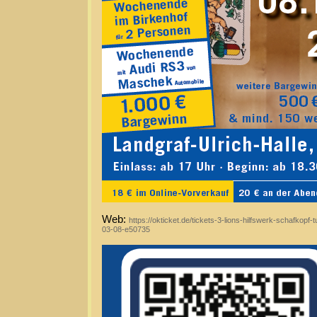
Web:
https://okticket.de/tickets-3-lions-hilfswerk-schafkopf-t
03-08-e50735