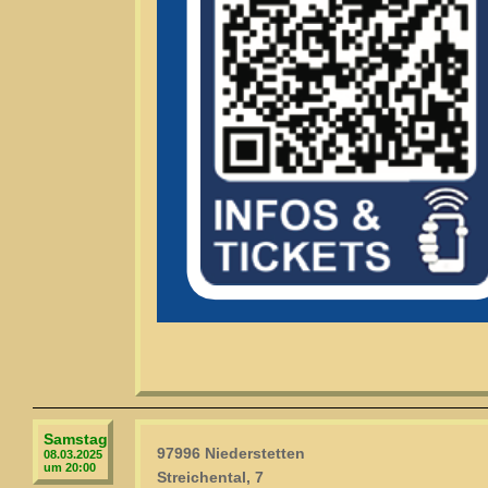
Samstag
97996 Niederstetten
08.03.2025
um 20:00
Streichental, 7