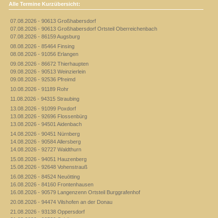
Alle Termine Kurzübersicht:
07.08.2026 - 90613 Großhabersdorf
07.08.2026 - 90613 Großhabersdorf Ortsteil Oberreichenbach
07.08.2026 - 86159 Augsburg
08.08.2026 - 85464 Finsing
08.08.2026 - 91056 Erlangen
09.08.2026 - 86672 Thierhaupten
09.08.2026 - 90513 Weinzierlein
09.08.2026 - 92536 Pfreimd
10.08.2026 - 91189 Rohr
11.08.2026 - 94315 Straubing
13.08.2026 - 91099 Poxdorf
13.08.2026 - 92696 Flossenbürg
13.08.2026 - 94501 Aidenbach
14.08.2026 - 90451 Nürnberg
14.08.2026 - 90584 Allersberg
14.08.2026 - 92727 Waldthurn
15.08.2026 - 94051 Hauzenberg
15.08.2026 - 92648 Vohenstrauß
16.08.2026 - 84524 Neuötting
16.08.2026 - 84160 Frontenhausen
16.08.2026 - 90579 Langenzenn Ortsteil Burggrafenhof
20.08.2026 - 94474 Vilshofen an der Donau
21.08.2026 - 93138 Oppersdorf