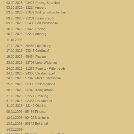
03.10.2026 - 93426 Roding-Strahlfeld
03.10.2026 - 92224 Amberg
03.10.2026 - 91639 Wolframs-Eschenbach
09.10.2026 - 91281 Heinersreuth
09.10.2026 - 91438 Bad Windsheim
10.10.2026 - 93426 Roding
10.10.2026 - 92224 Amberg
11.10.2026 -
17.10.2026 - 86456 Lützelburg
17.10.2026 - 93345 Großmuß
18.10.2026 - 85464 Finsing
23.10.2026 - 92706 Luhe-Wildenau
24.10.2026 - 91257 Pegnitz - Willenreuth
24.10.2026 - 94353 Elisabethszell
24.10.2026 - 97348 Markt Einersheim
25.10.2026 - 85399 Hallbergmoos
30.10.2026 - 86343 Königsbrunn
31.10.2026 - 92271 Freihung
31.10.2026 - 92355 Deusmauer
31.10.2026 - 82140 Olching
08.11.2026 - 85464 Finsing
12.11.2026 - 90402 Nürnberg
13.11.2026 - 90542 Eckental
14.11.2026 -