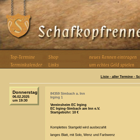
Liste - aller Termine - 
Donnerstag
84359 Simbach a. Inn
06.02.2025
Irging 1
um 19:30
Vereinsheim EC Irging
EC Irging-Simbach am Inn e.V.
Startgebühr: 10 €
Komplettes Startgeld wird ausbezahlt
langes Blatt, mit Solo, Wenz und Farbwenz