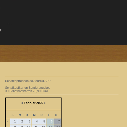
Schafkopfrennen.de Android APP
Schafkopfkarten Sonderangebot
30 Schafkopfkarten 73,90 Euro
«
Februar 2026
»
S
M
D
M
D
F
S
»
1
2
3
4
5
6
7