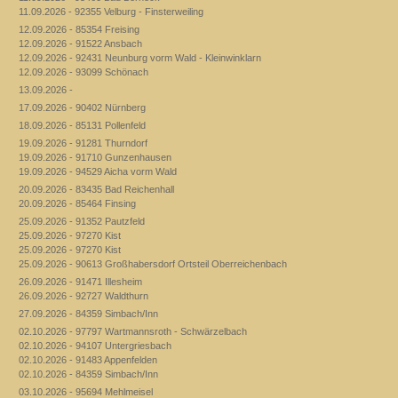
11.09.2026 - 92355 Velburg - Finsterweiling
12.09.2026 - 85354 Freising
12.09.2026 - 91522 Ansbach
12.09.2026 - 92431 Neunburg vorm Wald - Kleinwinklarn
12.09.2026 - 93099 Schönach
13.09.2026 -
17.09.2026 - 90402 Nürnberg
18.09.2026 - 85131 Pollenfeld
19.09.2026 - 91281 Thurndorf
19.09.2026 - 91710 Gunzenhausen
19.09.2026 - 94529 Aicha vorm Wald
20.09.2026 - 83435 Bad Reichenhall
20.09.2026 - 85464 Finsing
25.09.2026 - 91352 Pautzfeld
25.09.2026 - 97270 Kist
25.09.2026 - 97270 Kist
25.09.2026 - 90613 Großhabersdorf Ortsteil Oberreichenbach
26.09.2026 - 91471 Illesheim
26.09.2026 - 92727 Waldthurn
27.09.2026 - 84359 Simbach/Inn
02.10.2026 - 97797 Wartmannsroth - Schwärzelbach
02.10.2026 - 94107 Untergriesbach
02.10.2026 - 91483 Appenfelden
02.10.2026 - 84359 Simbach/Inn
03.10.2026 - 95694 Mehlmeisel