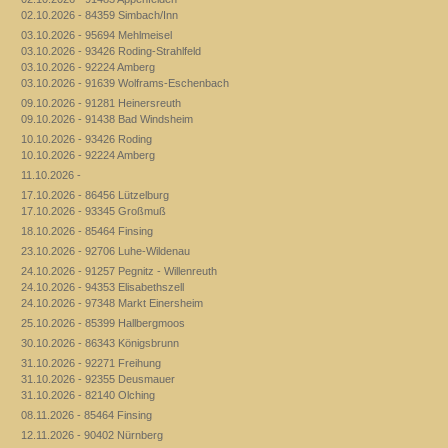
02.10.2026 - 84359 Simbach/Inn
03.10.2026 - 95694 Mehlmeisel
03.10.2026 - 93426 Roding-Strahlfeld
03.10.2026 - 92224 Amberg
03.10.2026 - 91639 Wolframs-Eschenbach
09.10.2026 - 91281 Heinersreuth
09.10.2026 - 91438 Bad Windsheim
10.10.2026 - 93426 Roding
10.10.2026 - 92224 Amberg
11.10.2026 -
17.10.2026 - 86456 Lützelburg
17.10.2026 - 93345 Großmuß
18.10.2026 - 85464 Finsing
23.10.2026 - 92706 Luhe-Wildenau
24.10.2026 - 91257 Pegnitz - Willenreuth
24.10.2026 - 94353 Elisabethszell
24.10.2026 - 97348 Markt Einersheim
25.10.2026 - 85399 Hallbergmoos
30.10.2026 - 86343 Königsbrunn
31.10.2026 - 92271 Freihung
31.10.2026 - 92355 Deusmauer
31.10.2026 - 82140 Olching
08.11.2026 - 85464 Finsing
12.11.2026 - 90402 Nürnberg