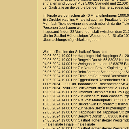
enthalten sind 55,00€ Plus 5,00€ Startgeld und 22,00€ 
der Gaststätte an die verbleibenden Tische ausgeschütt
Im Finale werden schon ab 40 Finalteilnehmern 1000,00€
Ein Direkteinkauf ins Finale ist auch am Finaltag für 9
Mehrfach Ticketgewinne sind auch möglich da die Ticke
Personen übertragen werden können.
Insgesamt finden 22 Vorrunden statt zwischen dem 21.
Uhr im Gasthof Höhensteiger, Westerndorfer Straße 1
Übernachtungsmöglichkeiten geben!
Weitere Termine der Schafkopf Roas sind
02.05.2024 19:00 Uhr Happinger Hof Happinger Str. 
03.05.2024 19:00 Uhr Bergwirt Dorfstr. 55 83088 Kiefer
04.05.2024 14:00 Uhr Weingast Kematen 12 83075 Ba
05.05.2024 14:00 Uhr Zur Neuen Brez´n Küpferlingstr
05.05.2024 19:00 Uhr Beim Antretter Schönmeringer St
06.05.2024 19:00 Uhr Ellmeiers Bauernhof Dorfstraße
10.05.2024 19:00 Uhr Eggerstüberl Rosenheimer Str.
11.05.2024 11:00 Uhr Johannisbad Rosenheimer Str. 4
11.05.2024 15:00 Uhr Brückenwirt Brückenstr. 2 83059
15.05.2024 19:00 Uhr Unterwirt Kirchplatz 8 83125 Egg
17.05.2024 19:00 Uhr Zur Post beim John Wasserburge
18.05.2024 14:00 Uhr Alte Post Marienplatz 8 85560 E
18.05.2024 19:00 Uhr Brückenwirt Brückenstr. 2 8305
19.05.2024 14:00 Uhr Zur neuen Brez´n Küpferlingstr
22.05.2024 19:00 Uhr Happinger Hof Happinger Str. 
23.05.2024 19:00 Uhr Bergwirt Dorfstr. 55 83088 Kiefer
24.05.2024 19:00 Uhr Gasthof Höhensteiger Westerndo
Finale Finale Finale Finale Finale
25.05.2024 10:00 Uhr Gasthof Höhensteiger Westerndo