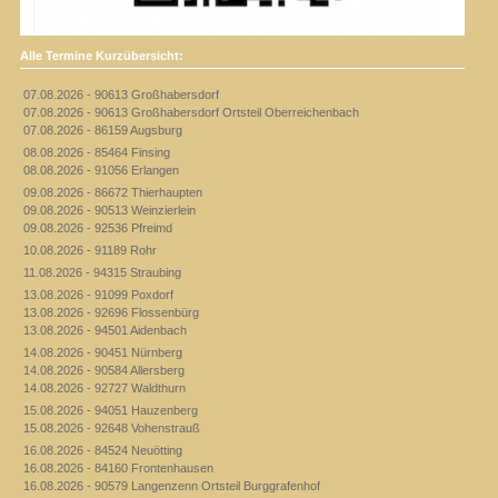
Alle Termine Kurzübersicht:
07.08.2026 - 90613 Großhabersdorf
07.08.2026 - 90613 Großhabersdorf Ortsteil Oberreichenbach
07.08.2026 - 86159 Augsburg
08.08.2026 - 85464 Finsing
08.08.2026 - 91056 Erlangen
09.08.2026 - 86672 Thierhaupten
09.08.2026 - 90513 Weinzierlein
09.08.2026 - 92536 Pfreimd
10.08.2026 - 91189 Rohr
11.08.2026 - 94315 Straubing
13.08.2026 - 91099 Poxdorf
13.08.2026 - 92696 Flossenbürg
13.08.2026 - 94501 Aidenbach
14.08.2026 - 90451 Nürnberg
14.08.2026 - 90584 Allersberg
14.08.2026 - 92727 Waldthurn
15.08.2026 - 94051 Hauzenberg
15.08.2026 - 92648 Vohenstrauß
16.08.2026 - 84524 Neuötting
16.08.2026 - 84160 Frontenhausen
16.08.2026 - 90579 Langenzenn Ortsteil Burggrafenhof