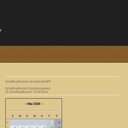
Schafkopfrennen.de Android APP
Schafkopfkarten Sonderangebot
30 Schafkopfkarten 73,90 Euro
«
Mai 2026
»
S
M
D
M
D
F
S
»
1
2