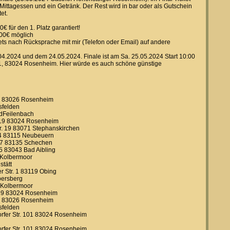
Mittagessen und ein Getränk. Der Rest wird in bar oder als Gutschein
et.
 für den 1. Platz garantiert!
0,00€ möglich
ts nach Rücksprache mit mir (Telefon oder Email) auf andere
04.2024 und dem 24.05.2024. Finale ist am Sa. 25.05.2024 Start 10:00
01, 83024 Rosenheim. Hier würde es auch schöne günstige
20 83026 Rosenheim
sfelden
dFeilenbach
. 19 83024 Rosenheim
r. 19 83071 Stephanskirchen
 4 83115 Neubeuern
 17 83135 Schechen
5 83043 Bad Aibling
 Kolbermoor
stätt
r Str. 1 83119 Obing
bersberg
9 Kolbermoor
. 19 83024 Rosenheim
20 83026 Rosenheim
sfelden
rfer Str. 101 83024 Rosenheim
rfer Str. 101 83024 Rosenheim