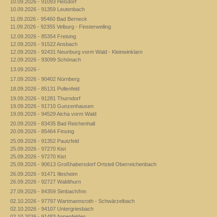
10.09.2026 - 91093 Heßdorf
10.09.2026 - 91359 Leutenbach
11.09.2026 - 95460 Bad Berneck
11.09.2026 - 92355 Velburg - Finsterweiling
12.09.2026 - 85354 Freising
12.09.2026 - 91522 Ansbach
12.09.2026 - 92431 Neunburg vorm Wald - Kleinwinklarn
12.09.2026 - 93099 Schönach
13.09.2026 -
17.09.2026 - 90402 Nürnberg
18.09.2026 - 85131 Pollenfeld
19.09.2026 - 91281 Thurndorf
19.09.2026 - 91710 Gunzenhausen
19.09.2026 - 94529 Aicha vorm Wald
20.09.2026 - 83435 Bad Reichenhall
20.09.2026 - 85464 Finsing
25.09.2026 - 91352 Pautzfeld
25.09.2026 - 97270 Kist
25.09.2026 - 97270 Kist
25.09.2026 - 90613 Großhabersdorf Ortsteil Oberreichenbach
26.09.2026 - 91471 Illesheim
26.09.2026 - 92727 Waldthurn
27.09.2026 - 84359 Simbach/Inn
02.10.2026 - 97797 Wartmannsroth - Schwärzelbach
02.10.2026 - 94107 Untergriesbach
02.10.2026 - 91483 Appenfelden