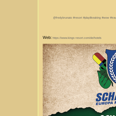
@fredybrunato
#resort
#playlikeaking
#wow
#tra
Web:
https://www.kings-resort.com/de/hotels