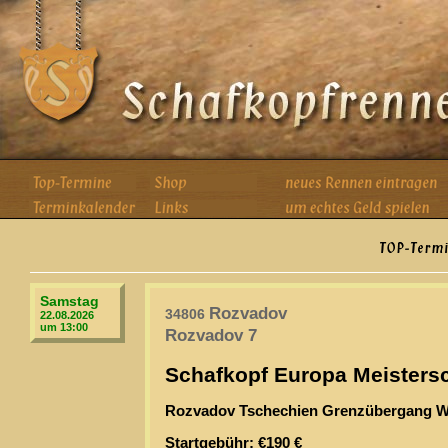
Samstag
Rozvadov
34806
22.08.2026
um 13:00
Rozvadov 7
Schafkopf Europa Meistersc
Rozvadov Tschechien Grenzübergang W
Startgebühr: €190 €